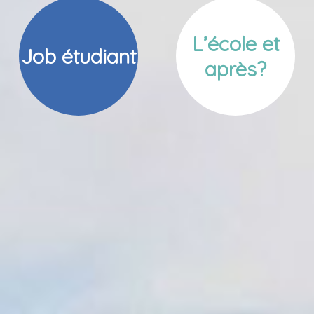
L’école et
Job étudiant
après?