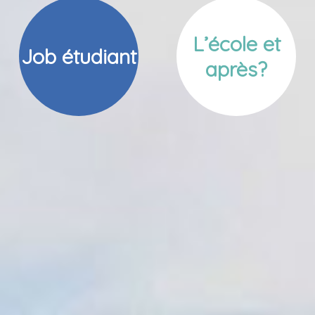
L’école et
Job étudiant
après?