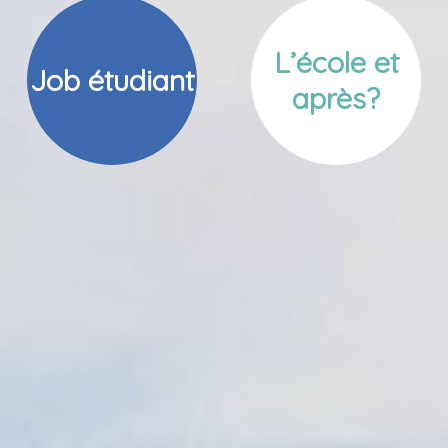
L’école et
Job étudiant
après?