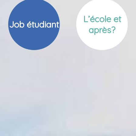
L’école et
Job étudiant
après?