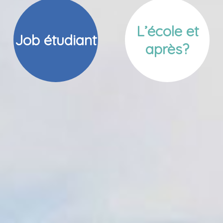
L’école et
Job étudiant
après?