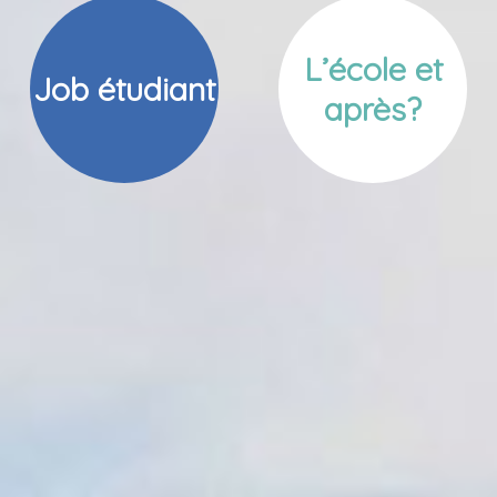
L’école et
Job étudiant
après?