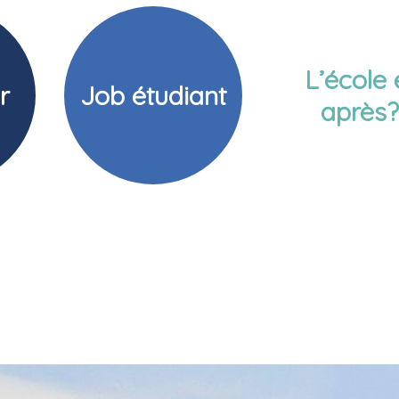
L’école 
r
Job étudiant
après?