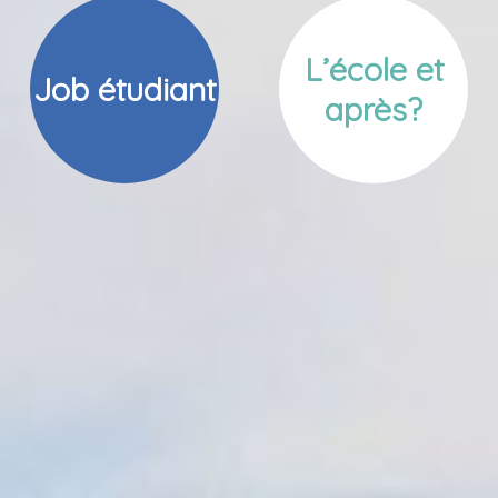
L’école et
Job étudiant
après?