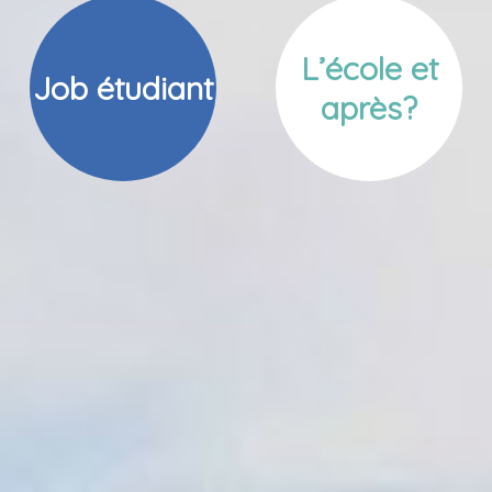
L’école et
Job étudiant
après?