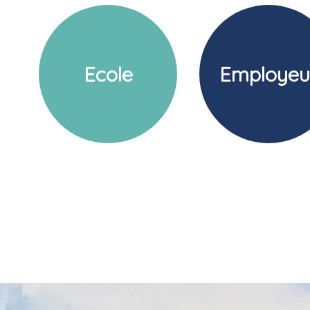
Ecole
Employeu