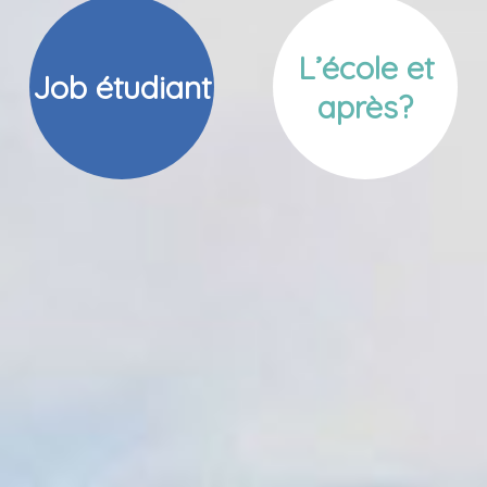
L’école et
Job étudiant
après?