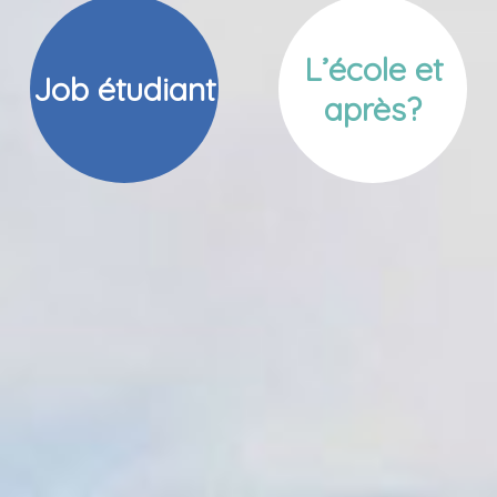
L’école et
Job étudiant
après?