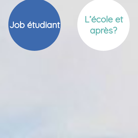
L’école et
Job étudiant
après?