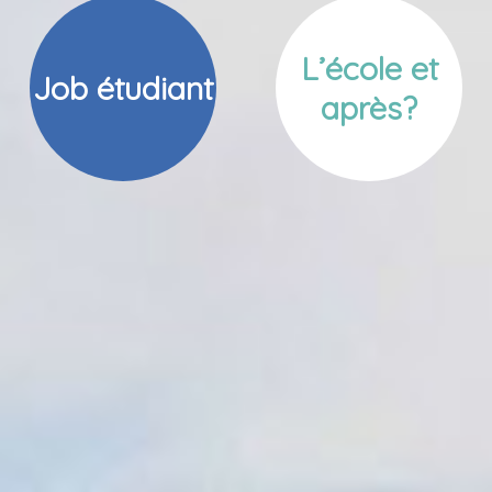
L’école et
Job étudiant
après?