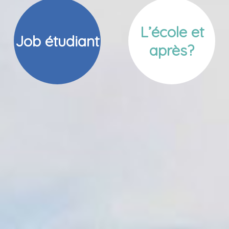
L’école et
Job étudiant
après?