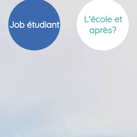
L’école et
Job étudiant
après?