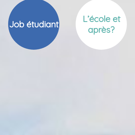
L’école et
Job étudiant
après?