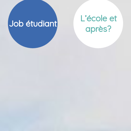
L’école et
Job étudiant
après?