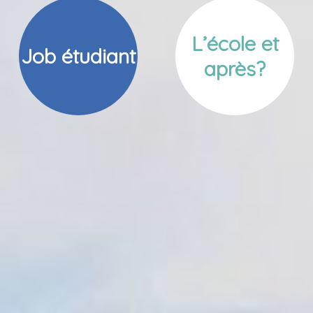
L’école et
Job étudiant
après?