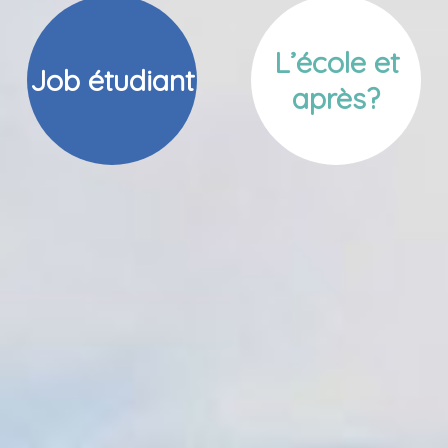
L’école et
Job étudiant
après?