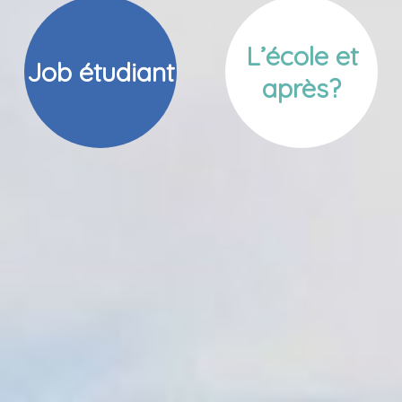
L’école et
Job étudiant
après?