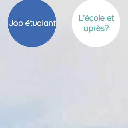
L’école et
Job étudiant
après?