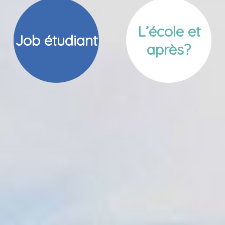
L’école et
Job étudiant
après?