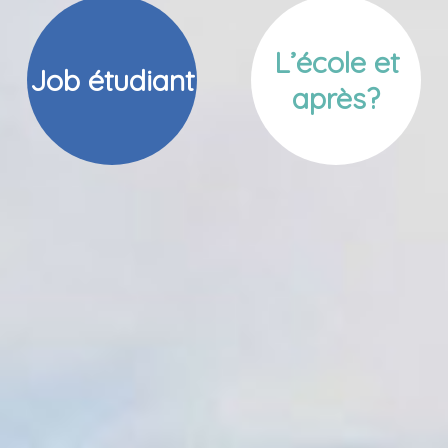
L’école et
Job étudiant
après?