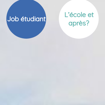
L’école et
Job étudiant
après?