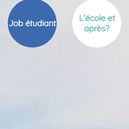
L’école et
Job étudiant
après?