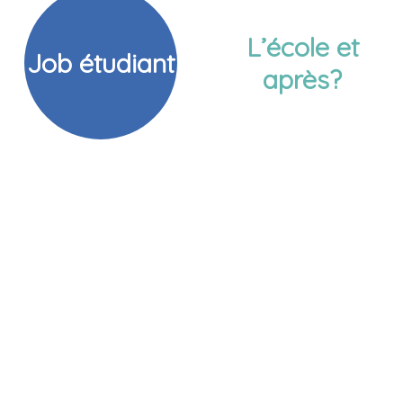
L’école et
Job étudiant
après?