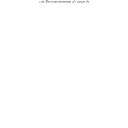
un Programme ») vise à
améliorer la transition des
jeunes entre l’école et la vie
active.
En savoir plus...
L’équipe JEEPbxl