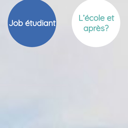
L’école et
Job étudiant
après?