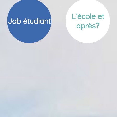
L’école et
Job étudiant
après?