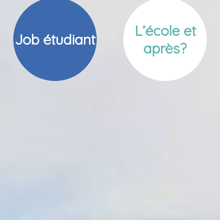
L’école et
Job étudiant
après?