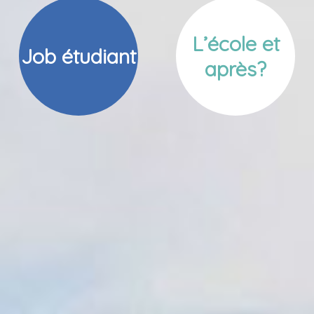
L’école et
Job étudiant
après?