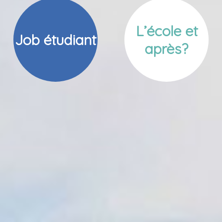
L’école et
Job étudiant
après?