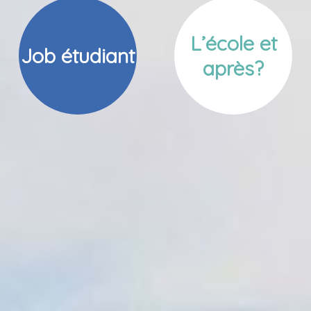
L’école et
Job étudiant
après?